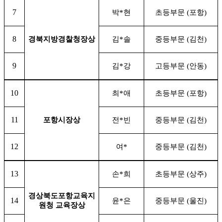
7
박
*
현
초등부문
(
포항
)
8
경북지방경찰청장상
김
*
솔
중등부문
(
김천
)
9
김
*
강
고등부문
(
안동
)
10
최
*
애
초등부문
(
포항
)
11
포항시장상
전
*
빈
중등부문
(
김천
)
12
여
*
중등부문
(
김천
)
13
손
*
희
초등부문
(
상주
)
경상북도포항교육지
14
윤
*
은
중등부문
(
울진
)
원청 교육장상