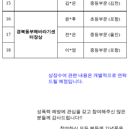
15
김
*
은
중등부문
(
김천
)
16
윤
*
후
초등부문
(
포항
)
경북동부해바라기센
17
전
*
은
중등부문
(
울진
)
터장상
18
이
*
영
중등부문
(
포항
)
상장수여 관련 내용은 개별적으로 연락
드릴 예정입니다
.
성폭력 예방에 관심을 갖고 참여해주신 많은
분들께 감사드립니다
!!
참여하신 모든 분들께 기념품을