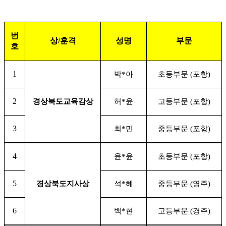
번
상
/
훈격
성명
부문
호
1
박
*
아
초등부문
(
포항
)
2
경상북도교육감상
허
*
윤
고등부문
(
포항
)
3
최
*
민
중등부문
(
포항
)
4
윤
*
윤
초등부문
(
포항
)
5
경상북도지사상
석
*
혜
중등부문
(
영주
)
6
백
*
현
고등부문
(
경주
)