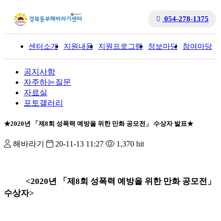
054-278-1375
센터소개
지원내용
지원프로그램
정보마당
참여마당
입
공지사항
자주하는질문
자료실
포토갤러리
★2020년 「제8회 성폭력 예방을 위한 만화 공모전」 수상자 발표★
해바라기
20-11-13 11:27
1,370 hit
<2020
년
「
제
8
회 성폭력 예방을 위한 만화 공모전
」
수상자
>