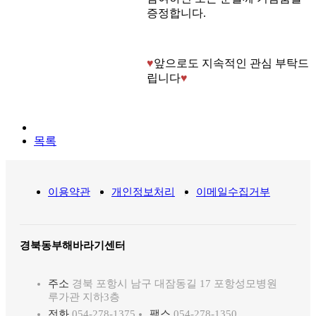
증정합니다
.
♥
앞으로도 지속적인 관심 부탁드
립니다
♥
목록
이용약관
개인정보처리
이메일수집거부
경북동부해바라기센터
주소
경북 포항시 남구 대잠동길 17 포항성모병원
루가관 지하3층
전화
054-278-1375
팩스
054-278-1350