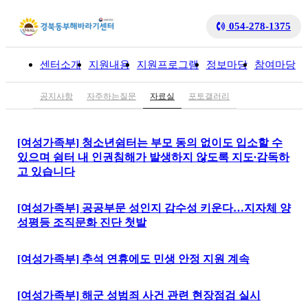
054-278-1375
센터소개
지원내용
지원프로그램
정보마당
참여마당
입
공지사항
자주하는질문
자료실
포토갤러리
[여성가족부] 청소년쉼터는 부모 동의 없이도 입소할 수
있으며 쉼터 내 인권침해가 발생하지 않도록 지도∙감독하
고 있습니다
[여성가족부] 공공부문 성인지 감수성 키운다…지자체 양
성평등 조직문화 진단 첫발
[여성가족부] 추석 연휴에도 민생 안정 지원 계속
[여성가족부] 해군 성범죄 사건 관련 현장점검 실시