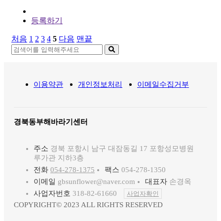
등록하기
처음
1
2
3
4
5
다음
맨끝
이용약관
개인정보처리
이메일수집거부
경북동부해바라기센터
주소
경북 포항시 남구 대잠동길 17 포항성모병원
루가관 지하3층
전화
054-278-1375
팩스
054-278-1350
이메일
gbsunflower@naver.com
대표자
손경옥
사업자번호
318-82-61660
사업자확인
COPYRIGHT© 2023 ALL RIGHTS RESERVED