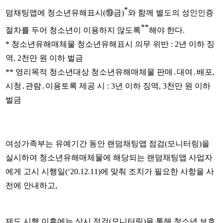
*
덤채팅앱에 청소년유해표시(⑲금)
와 함께 별도의 성인인증
**
절차를 두어 청소년이 이용하지 않도록
해야 한다.
* 청소년유해매체물 청소년유해표시 의무 위반 : 2년 이하 징
역, 2천만 원 이하 벌금
** 영리목적 청소년대상 청소년유해매체물 판매․대여․배포,
시청․관람․이용토록 제공 시 : 3년 이하 징역, 3천만 원 이하
벌금
여성가족부는 유예기간 동안 랜덤채팅앱 점검(모니터링)을
실시하여 청소년유해매체물에 해당되는 랜덤채팅앱 사업자
에게 고시 시행일(‘20.12.11)에 맞춰 조치가 필요한 사항을 사
전에 안내하고,
제도 시행 이후에는 상시 점검(모니터링)을 통해 청소년 보호