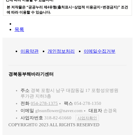
본 저작물은 “공공누리 제4유형(출처표시+상업적 이용금지+변경금지)” 조건
에 따라 이용할 수 있습니다.
목록
이용약관
개인정보처리
이메일수집거부
경북동부해바라기센터
주소
경북 포항시 남구 대잠동길 17 포항성모병원
루가관 지하3층
전화
054-278-1375
팩스
054-278-1350
이메일
gbsunflower@naver.com
대표자
손경옥
사업자번호
318-82-61660
사업자확인
COPYRIGHT© 2023 ALL RIGHTS RESERVED