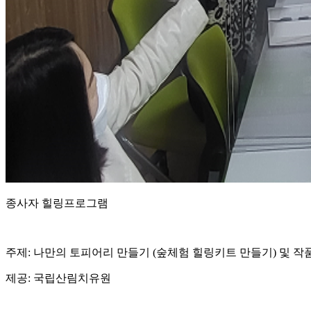
종사자 힐링프로그램
주제: 나만의 토피어리 만들기 (숲체험 힐링키트 만들기) 및 
제공: 국립산림치유원