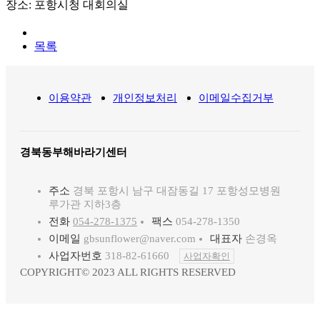
장소
:
포항시청 대회의실
목록
이용약관
개인정보처리
이메일수집거부
경북동부해바라기센터
주소
경북 포항시 남구 대잠동길 17 포항성모병원
루가관 지하3층
전화
054-278-1375
팩스
054-278-1350
이메일
gbsunflower@naver.com
대표자
손경옥
사업자번호
318-82-61660
사업자확인
COPYRIGHT© 2023 ALL RIGHTS RESERVED