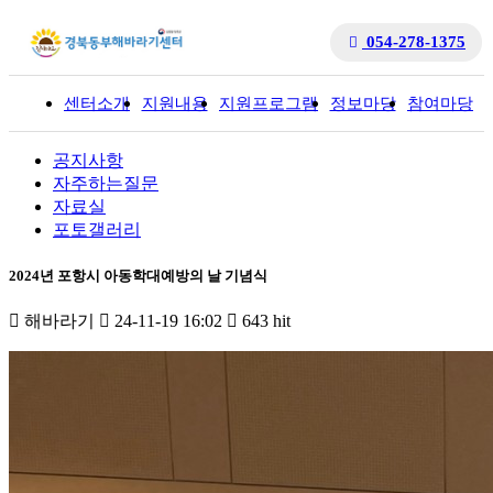
054-278-1375
센터소개
지원내용
지원프로그램
정보마당
참여마당
입
공지사항
자주하는질문
자료실
포토갤러리
2024년 포항시 아동학대예방의 날 기념식
해바라기
24-11-19 16:02
643 hit