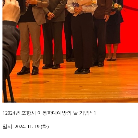
[ 2024
년 포항시 아동학대예방의 날 기념식
]
일시
: 2024. 11. 19.(
화
)