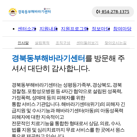
054-278-1375
센터소개
지원내용
지원프로그램
정보마당
참여마당
입
인사말
설립목적
조직구성
센터둘러보기
찾아오시는길
경북동부해바라기센터
를 방문해 주
셔서 대단히 감사합니다.
경북동부해바라기센터는 성평등가족부, 경상북도, 경북
경찰청, 포항성모병원 등 4자간 협약으로 설립된 성폭력,
가정폭력, 성매매 등의 피해자를 위한
통합 서비스 기관입니다. 해바라기센터(위기)의 피해자 긴
급지원 및 수사기능과 해바라기센터(아동)의 아동성폭력
피해자에 대한 지속적이고
전문적인 치료기능을 통합한 형태로서 상담, 의료, 수사,
법률 지원 및 심리치료까지 무료 서비스를 한 곳에서 원스
톱으로 제공하고 있습니다.