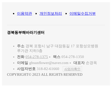
이용약관
개인정보처리
이메일수집거부
경북동부해바라기센터
주소
경북 포항시 남구 대잠동길 17 포항성모병원
루가관 지하3층
전화
054-278-1375
팩스
054-278-1350
이메일
gbsunflower@naver.com
대표자
손경옥
사업자번호
318-82-61660
사업자확인
COPYRIGHT© 2023 ALL RIGHTS RESERVED