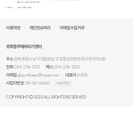
이용약관
개인정보처리
이메일수집거부
경북동부해바라기센터
주소
경북 포항시 남구 대잠동길 17 포항성모병원 루가관 지하3층
전화
054-278-1375
팩스
054-278-1350
이메일
gbsunflower@naver.com
대표자
손경옥
사업자번호
318-82-61660
사업자확인
COPYRIGHT© 2023 ALL RIGHTS RESERVED