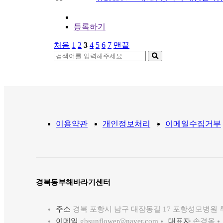
등록하기
처음
1
2
3
4
5
6
7
맨끝
이용약관
개인정보처리
이메일수집거부
경북동부해바라기센터
주소
경북 포항시 남구 대잠동길 17 포항성모병원 
이메일
gbsunflower@naver.com
대표자
손경옥