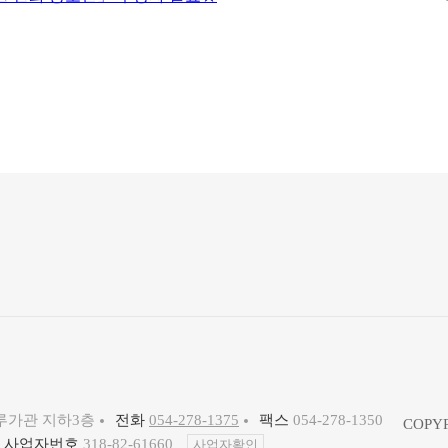
루가관 지하3층
전화
054-278-1375
팩스
054-278-1350
COPYR
사업자번호
318-82-61660
사업자확인