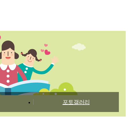
마당
참여마당
포토갤러리