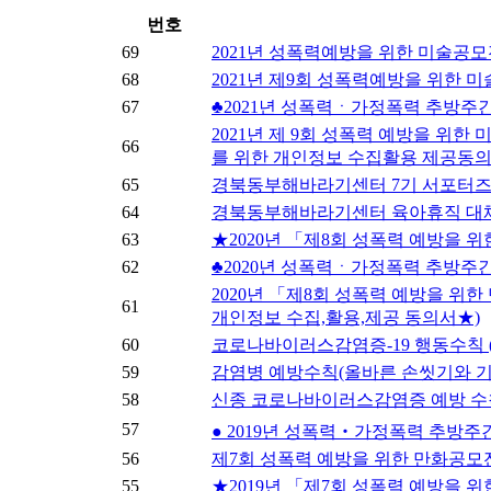
번호
69
2021년 성폭력예방을 위한 미술공모
68
2021년 제9회 성폭력예방을 위한 
67
♣2021년 성폭력ㆍ가정폭력 추방주
2021년 제 9회 성폭력 예방을 위
66
를 위한 개인정보 수집활용 제공동의
65
경북동부해바라기센터 7기 서포터즈
64
경북동부해바라기센터 육아휴직 대체인
63
★2020년 「제8회 성폭력 예방을 
62
♣2020년 성폭력ㆍ가정폭력 추방주
2020년 「제8회 성폭력 예방을 위
61
개인정보 수집,활용,제공 동의서★)
60
코로나바이러스감염증-19 행동수칙 (심각단
59
감염병 예방수칙(올바른 손씻기와 
58
신종 코로나바이러스감염증 예방 수
57
● 2019년 성폭력‧가정폭력 추방주
56
제7회 성폭력 예방을 위한 만화공모
55
★2019년 「제7회 성폭력 예방을 