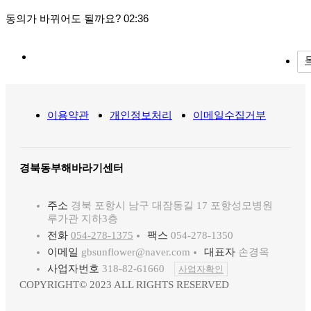
동의가 바뀌어도 될까요
? 02:36
이용약관
개인정보처리
이메일수집거부
경북동부해바라기센터
주소
경북 포항시 남구 대잠동길 17 포항성모병원
루가관 지하3층
전화
054-278-1375
팩스
054-278-1350
이메일
gbsunflower@naver.com
대표자
손경옥
사업자번호
318-82-61660
사업자확인
COPYRIGHT© 2023 ALL RIGHTS RESERVED