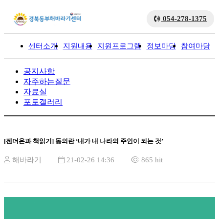
054-278-1375
센터소개
지원내용
지원프로그램
정보마당
참여마당
입
공지사항
자주하는질문
자료실
포토갤러리
[젠더온과 책읽기] 동의란 ‘내가 내 나라의 주인이 되는 것’
해바라기
21-02-26 14:36
865 hit