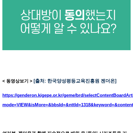
[출처: 한국양성평등교육진흥원 젠더온]
< 동영상보기 >
https://genderon.kigepe.or.kr/geme/brd/selectContentBoardArt
mode=VIEW&isMore=&bbsId=&nttId=1318&keyword=&content