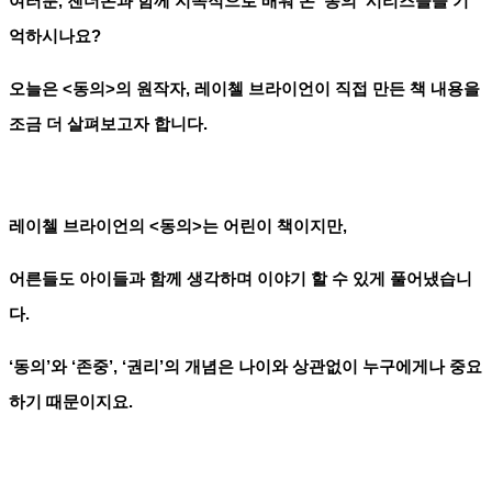
여러분
,
젠더온과 함께 지속적으로 배워 온
'
동의
'
시리즈들을 기
억하시나요
?
오늘은
<
동의
>
의 원작자
,
레이첼 브라이언이 직접 만든 책 내용을
조금 더 살펴보고자 합니다
.
레이첼 브라이언의
<
동의
>는 어린이 책이지만,
어른들도 아이들과 함께 생각하며 이야기 할 수 있게 풀어냈습니
다
.
‘
동의
’
와
‘
존중
’, ‘
권리
’
의 개념은 나이와 상관없이 누구에게나 중요
하기 때문이지요
.